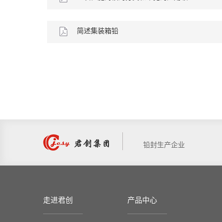
域
简述集装箱铅
封
铅封生产企业
走进君创
产品中心