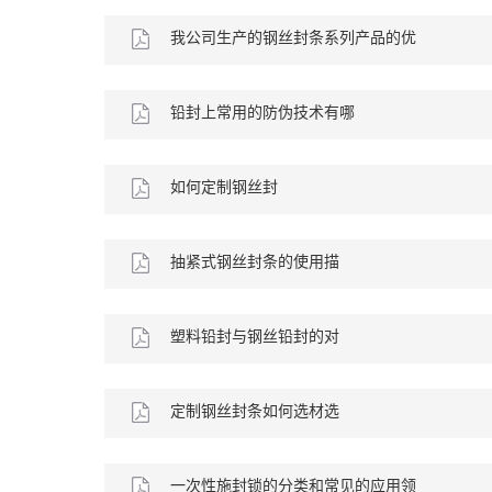
法？
我公司生产的钢丝封条系列产品的优
点
铅封上常用的防伪技术有哪
些
如何定制钢丝封
条
抽紧式钢丝封条的使用描
述
塑料铅封与钢丝铅封的对
比
定制钢丝封条如何选材选
款
一次性施封锁的分类和常见的应用领