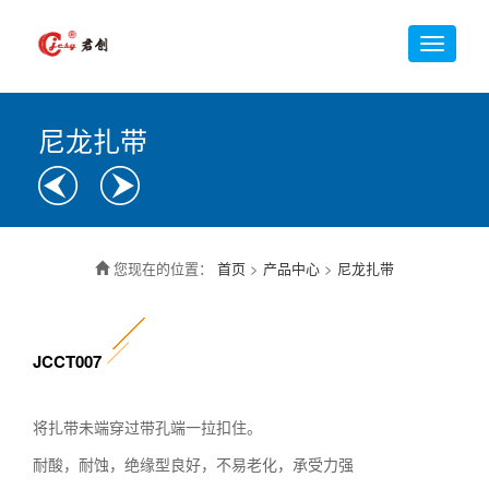
尼龙扎带
您现在的位置：
首页
>
产品中心
>
尼龙扎带
JCCT007
将扎带未端穿过带孔端一拉扣住。
耐酸，耐蚀，绝缘型良好，不易老化，承受力强