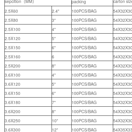
sepcition
MM
carton siz
packing
（
）
2.5X60
2.4"
100PCS/BAG
54X32X3
2.5X80
3"
100PCS/BAG
54X32X3
2.5X100
4"
100PCS/BAG
54X32X3
2.5X120
5"
100PCS/BAG
54X32X3
2.5X150
6"
100PCS/BAG
54X32X3
2.5X160
6
100PCS/BAG
54X32X3
2.5X200
8"
100PCS/BAG
54X32X3
3.6X100
4"
100PCS/BAG
54X32X3
3.6X120
5"
100PCS/BAG
54X32X3
3.6X150
6"
100PCS/BAG
54X32X3
3.6X180
7"
100PCS/BAG
54X32X3
3.6X200
8"
100PCS/BAG
54X32X3
3.6X250
10"
100PCS/BAG
54X32X3
3.6X300
12"
100PCS/BAG
54X35X3