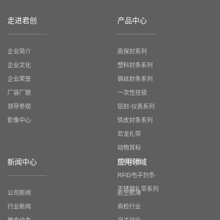
走进君创
产品中心
企业简介
高保封系列
企业文化
塑料封条系列
企业荣誉
钢丝封条系列
厂容厂貌
一次性挂锁
领导参观
铅封-仪表系列
影像中心
铁皮封条系列
尼龙扎带
动物耳标
新闻中心
应用领域
塑料容器
RFID电子封条
不锈钢扎带系列
公司新闻
航空航海
行业新闻
商检行业
展会动态
海关行业