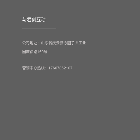
与君创互动
公司地址：山东省庆云县徐园子乡工业
园庆徐路160号
营销中心热线：17667362107