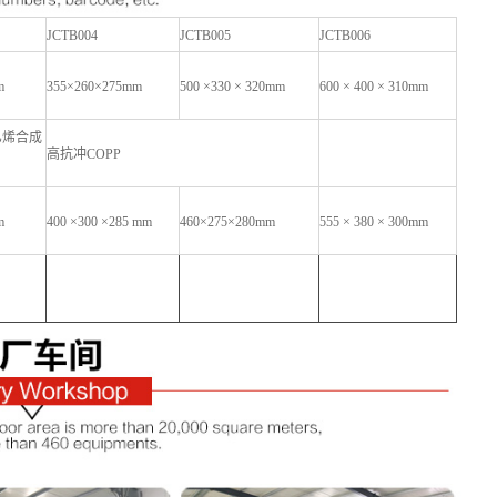
JCTB004
JCTB005
JCTB006
m
355×260×275mm
500 ×330 × 320mm
600 × 400 × 310mm
乙烯合成
高抗冲
COPP
m
400 ×300 ×285 mm
460×275×280mm
555 × 380 × 300mm