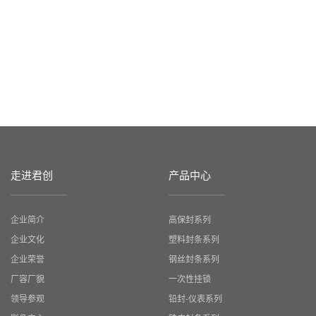
走进君创
产品中心
企业简介
高保封系列
企业文化
塑料封条系列
企业荣誉
钢丝封条系列
厂容厂貌
一次性挂锁
领导参观
铅封-仪表系列