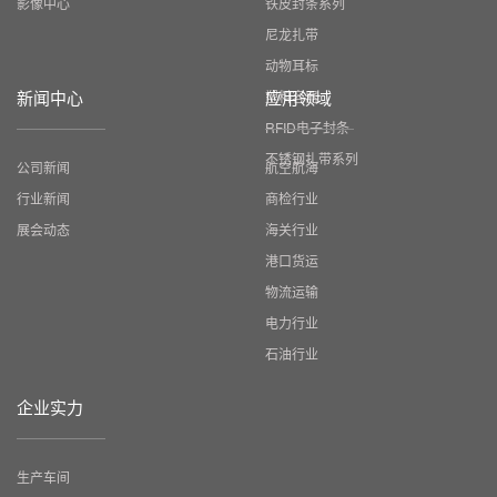
影像中心
铁皮封条系列
尼龙扎带
动物耳标
新闻中心
应用领域
塑料容器
RFID电子封条
不锈钢扎带系列
公司新闻
航空航海
行业新闻
商检行业
展会动态
海关行业
港口货运
物流运输
电力行业
石油行业
企业实力
生产车间