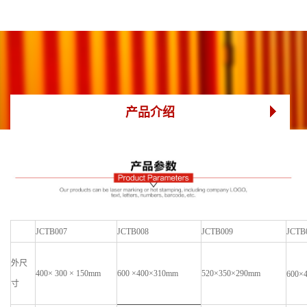
产品介绍
JCTB00
7
JCTB00
8
JCTB00
9
JCTB
外尺
400
×
3
00 × 150mm
600
×
400
×
310
mm
520
×
350
×
290
mm
600
×
寸