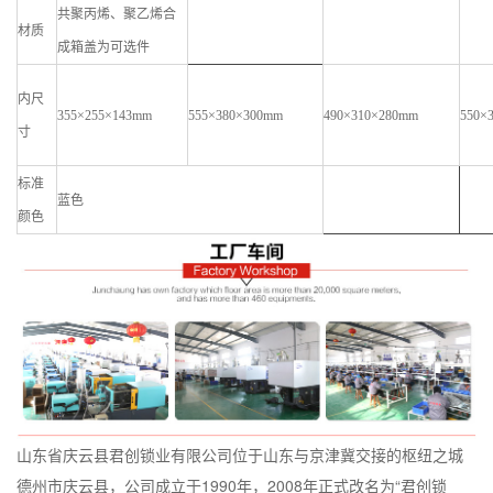
共聚丙烯、聚乙烯合
材质
成箱盖为可选件
内尺
3
55×
2
55×14
3
mm
555
×
380
×
300
mm
490
×
310
×
280
mm
550
×
寸
标准
蓝色
颜色
山东省庆云县君创锁业有限公司位于山东与京津冀交接的枢纽之城
德州市庆云县，公司成立于1990年，2008年正式改名为“君创锁